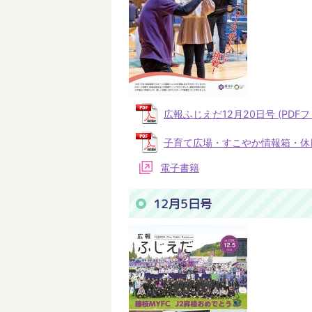
広報ふじえだ12月20日号 (PDFファ
子育て広場・すこやか情報箱・休日当番
電子書籍
12月5日号