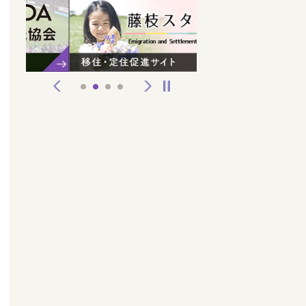
前へ
次へ
停止
1
2
3
4