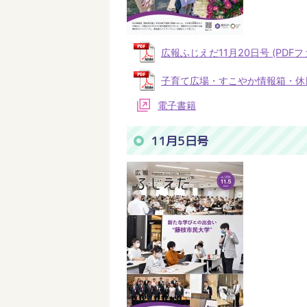
広報ふじえだ11月20日号 (PDFファ
子育て広場・すこやか情報箱・休日当番
電子書籍
11月5日号