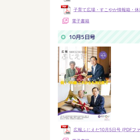
子育て広場・すこやか情報箱・休日当番
電子書籍
10月5日号
広報ふじえだ10月5日号 (PDFファイ