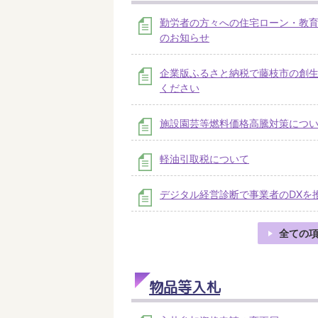
勤労者の方々への住宅ローン・教
のお知らせ
企業版ふるさと納税で藤枝市の創
ください
施設園芸等燃料価格高騰対策につ
軽油引取税について
デジタル経営診断で事業者のDXを
全ての
物品等入札