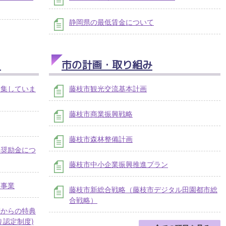
静岡県の最低賃金について
り
市の計画・取り組み
募集していま
藤枝市観光交流基本計画
藤枝市商業振興戦略
藤枝市森林整備計画
る奨励金につ
藤枝市中小企業振興推進プラン
遣事業
藤枝市新総合戦略（藤枝市デジタル田園都市総
合戦略）
関からの特典
り認定制度)