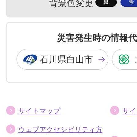
背
背
背景色変更
景
景
色
色
を
を
災害発生時の情報代
黒
青
色
色
石川県白山市
に
に
す
す
る
る
サイトマップ
サイ
ウェブアクセシビリティ方