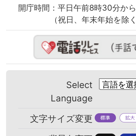
開庁時間：
平日午前8時30分から
（祝日、年末年始を除
Select
Language
標
拡
文字サイズ変更
準
大