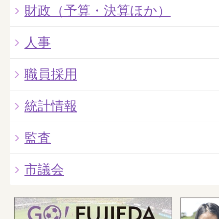
財政（予算・決算ほか）
人事
職員採用
統計情報
監査
市議会