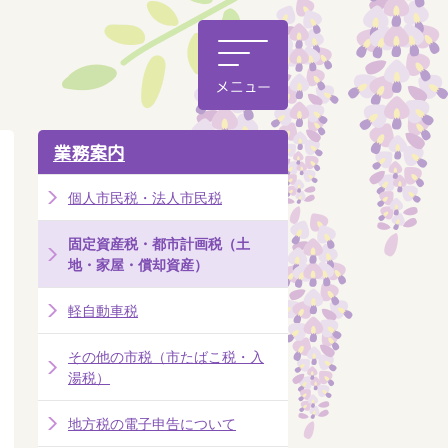
業務案内
個人市民税・法人市民税
固定資産税・都市計画税（土
地・家屋・償却資産）
軽自動車税
その他の市税（市たばこ税・入
湯税）
地方税の電子申告について