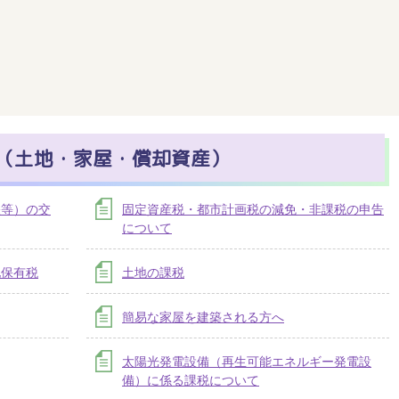
（土地・家屋・償却資産）
帳等）の交
固定資産税・都市計画税の減免・非課税の申告
について
地保有税
土地の課税
簡易な家屋を建築される方へ
太陽光発電設備（再生可能エネルギー発電設
備）に係る課税について