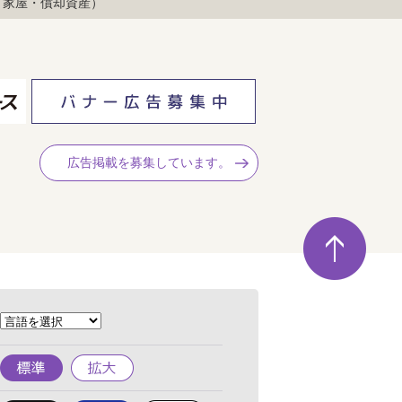
・家屋・償却資産）
広告掲載を募集しています。
ペ
ー
ジ
の
先
頭
へ
標
拡
準
大