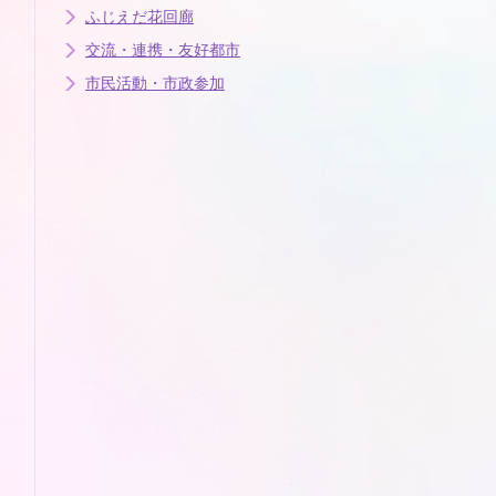
ふじえだ花回廊
交流・連携・友好都市
市民活動・市政参加