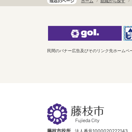
現在のページ
ホーム
組織から探す
民間のバナー広告及びそのリンク先ホームペ
藤
枝
市
Fujieda
City
藤枝市役所
法人番号1000020222143