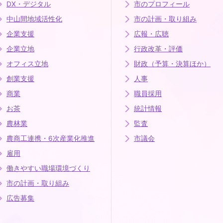
DX・デジタル
市のプロフィール
中山間地域活性化
市の計画・取り組み
企業支援
広報・広聴
企業立地
行政改革・評価
オフィス立地
財政（予算・決算ほか）
創業支援
人事
商業
職員採用
お茶
統計情報
農林業
監査
農商工連携・6次産業化推進
市議会
雇用
働きやすい職場環境づくり
市の計画・取り組み
広告募集