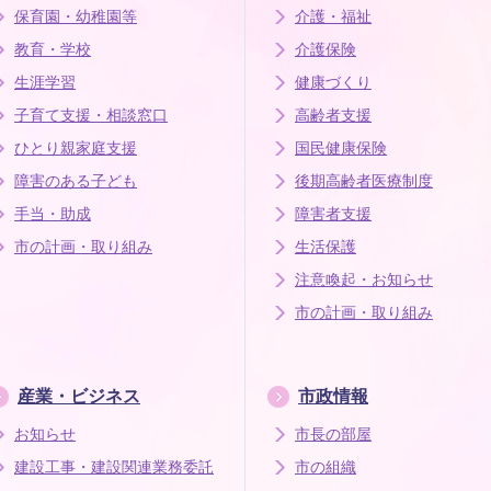
保育園・幼稚園等
介護・福祉
教育・学校
介護保険
生涯学習
健康づくり
子育て支援・相談窓口
高齢者支援
ひとり親家庭支援
国民健康保険
障害のある子ども
後期高齢者医療制度
手当・助成
障害者支援
市の計画・取り組み
生活保護
注意喚起・お知らせ
市の計画・取り組み
産業・ビジネス
市政情報
お知らせ
市長の部屋
建設工事・建設関連業務委託
市の組織