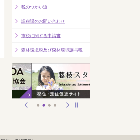
税のつかい道
課税課のお問い合わせ
市税に関する申請書
森林環境税及び森林環境譲与税
前へ
次へ
停止
1
2
3
4