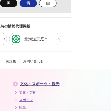
背
背
背
景
景
景
色
色
色
を
を
を
黒
青
白
色
色
色
生時の情報代理掲載
に
に
に
す
す
す
北海道恵庭市
る
る
る
例規集
お問い合わせ
文化・スポーツ・観光
文化・芸術
スポーツ
観光