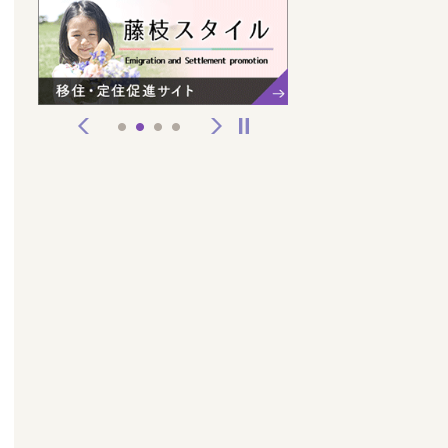
前へ
次へ
停止
1
2
3
4