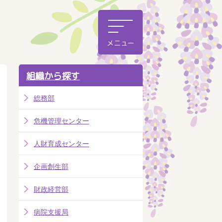
組織から探す
総務部
危機管理センター
人財育成センター
企画創生部
財政経営部
病院支援局