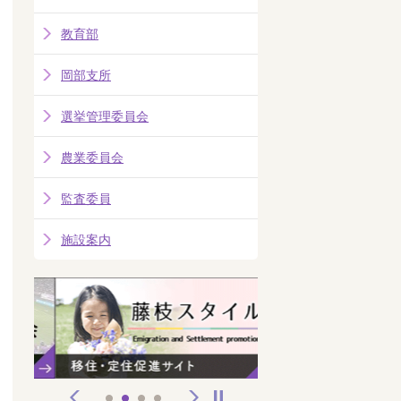
教育部
岡部支所
選挙管理委員会
農業委員会
監査委員
施設案内
前へ
次へ
停止