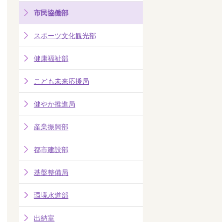
市民協働部
スポーツ文化観光部
健康福祉部
こども未来応援局
健やか推進局
産業振興部
都市建設部
基盤整備局
環境水道部
出納室