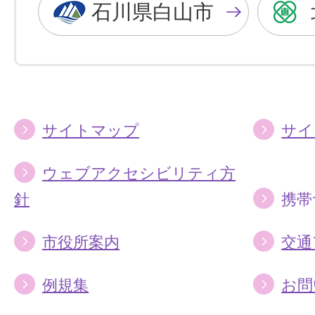
色
色
石川県白山市
に
に
す
す
る
る
サイトマップ
サイ
ウェブアクセシビリティ方
針
携帯
市役所案内
交通
例規集
お問