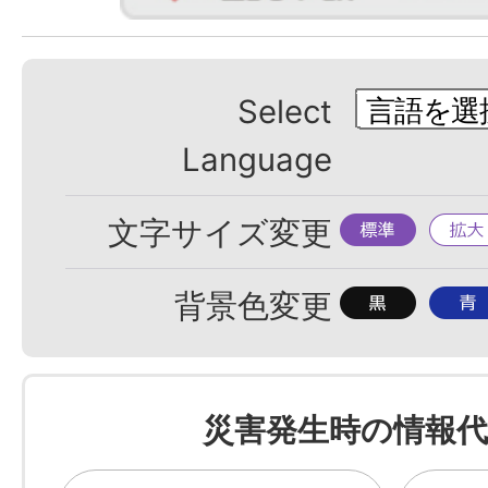
Select
Language
標
拡
文字サイズ変更
準
大
背
背
背景色変更
景
景
色
色
を
を
災害発生時の情報代
黒
青