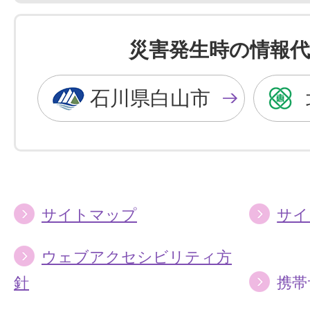
色
色
を
を
災害発生時の情報代
黒
青
色
色
石川県白山市
に
に
す
す
る
る
サイトマップ
サイ
ウェブアクセシビリティ方
針
携帯