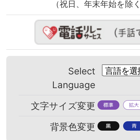
（祝日、年末年始を除
Select
Language
標
拡
文字サイズ変更
準
大
背
背
背景色変更
景
景