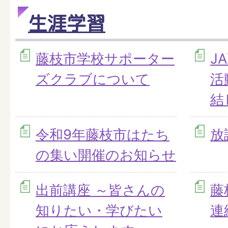
生涯学習
藤枝市学校サポーター
J
ズクラブについて
活
結
令和9年藤枝市はたち
放
の集い開催のお知らせ
出前講座 ～皆さんの
藤
知りたい・学びたい
連