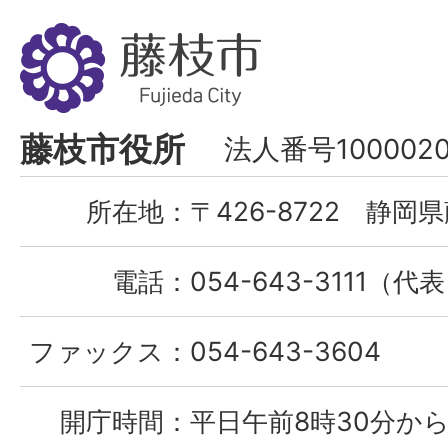
藤
枝
市
Fujieda
藤枝市役所
法人番号1000020
City
所在地：
〒426-8722 静岡県
電話：
054-643-3111（代
ファックス：
054-643-3604
開庁時間：
平日午前8時30分から