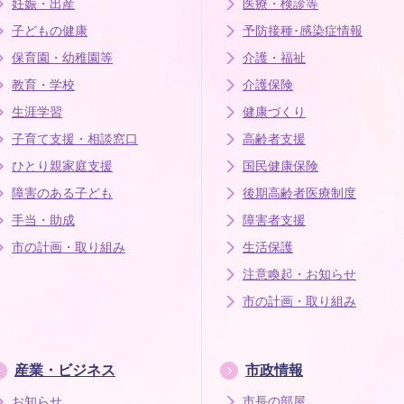
妊娠・出産
医療・検診等
子どもの健康
予防接種･感染症情報
保育園・幼稚園等
介護・福祉
教育・学校
介護保険
生涯学習
健康づくり
子育て支援・相談窓口
高齢者支援
ひとり親家庭支援
国民健康保険
障害のある子ども
後期高齢者医療制度
手当・助成
障害者支援
市の計画・取り組み
生活保護
注意喚起・お知らせ
市の計画・取り組み
産業・ビジネス
市政情報
お知らせ
市長の部屋