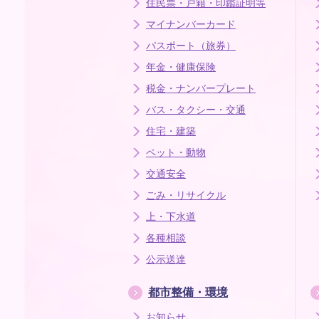
住民票・戸籍・印鑑証明等
マイナンバーカード
パスポート（旅券）
年金・健康保険
税金・ナンバープレート
バス・タクシー・交通
住宅・建築
ペット・動物
交通安全
ごみ・リサイクル
上・下水道
各種相談
公示送達
都市整備・環境
お知らせ