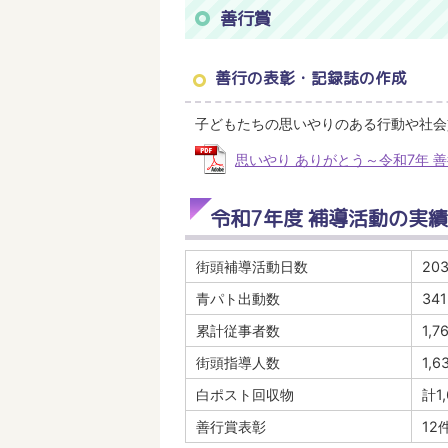
善行賞
善行の表彰・記録誌の作成
子どもたちの思いやりのある行動や社会
思いやり ありがとう～令和7年 善行の
令和7年度 補導活動の実績
街頭補導活動日数
20
青パト出動数
34
累計従事者数
1,7
街頭指導人数
1,
白ポスト回収物
計1
善行賞表彰
12