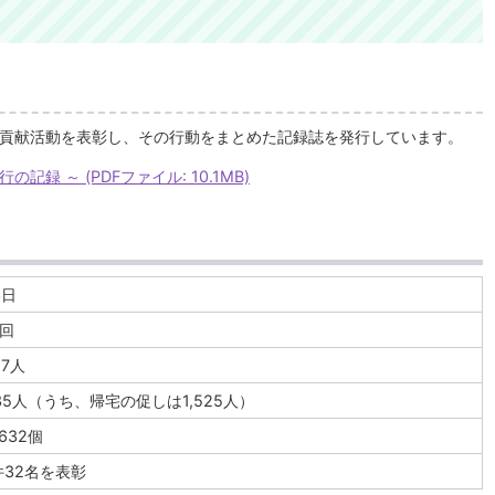
貢献活動を表彰し、その行動をまとめた記録誌を発行しています。
記録 ～ (PDFファイル: 10.1MB)
3日
1回
67人
635人（うち、帰宅の促しは1,525人）
,632個
件32名を表彰