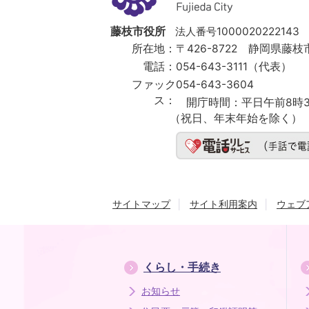
Fujieda
City
藤枝市役所
法人番号1000020222143
所在地：
〒426-8722 静岡県藤枝市
電話：
054-643-3111（代表）
ファック
054-643-3604
ス：
開庁時間：
平日午前8時3
（祝日、年末年始を除く）
サイトマップ
サイト利用案内
ウェブ
くらし・手続き
お知らせ