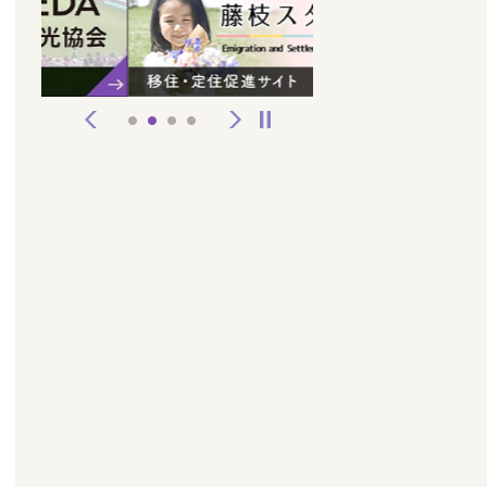
前へ
次へ
停止
1
2
3
4