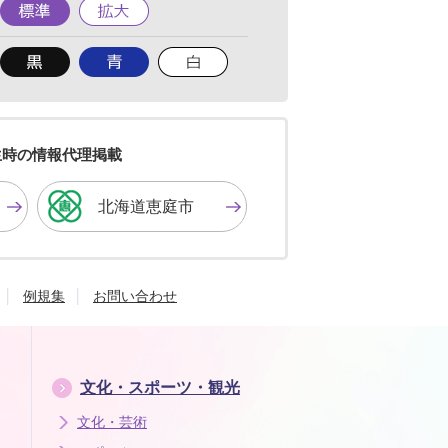
標
拡
準
大
背
背
背
景
景
景
色
色
色
を
を
を
黒
青
白
色
色
色
生時の情報代理掲載
に
に
に
す
す
す
北海道恵庭市
る
る
る
例規集
お問い合わせ
文化・スポーツ・観光
文化・芸術