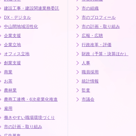
建設工事・建設関連業務委託
市の組織
DX・デジタル
市のプロフィール
中山間地域活性化
市の計画・取り組み
企業支援
広報・広聴
企業立地
行政改革・評価
オフィス立地
財政（予算・決算ほか）
創業支援
人事
商業
職員採用
お茶
統計情報
農林業
監査
農商工連携・6次産業化推進
市議会
雇用
働きやすい職場環境づくり
市の計画・取り組み
広告募集