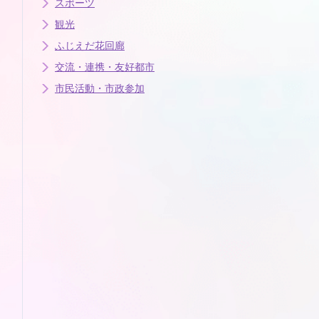
スポーツ
観光
ふじえだ花回廊
交流・連携・友好都市
市民活動・市政参加