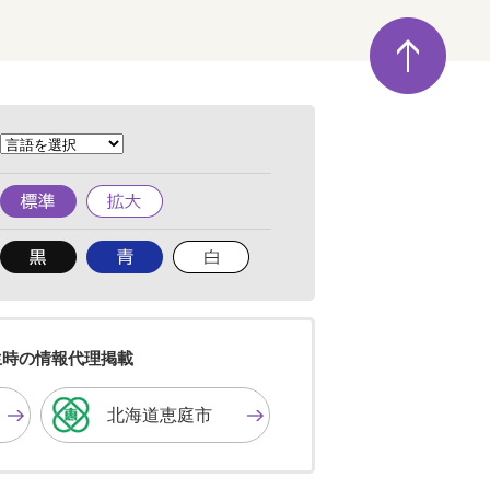
ペ
ー
ジ
の
先
頭
へ
標
拡
準
大
背
背
背
景
景
景
色
色
色
を
を
を
黒
青
白
色
色
色
生時の情報代理掲載
に
に
に
す
す
す
北海道恵庭市
る
る
る