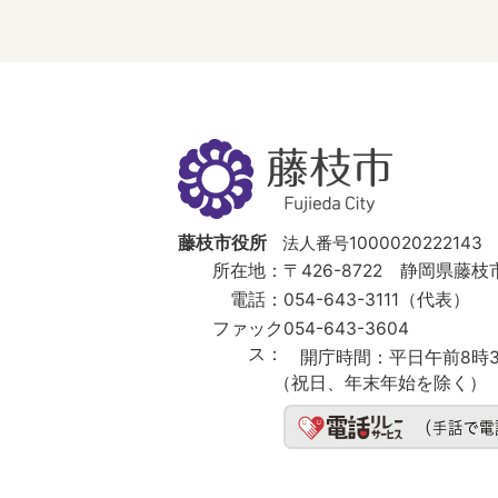
藤
枝
市
Fujieda
City
藤枝市役所
法人番号1000020222143
所在地：
〒426-8722 静岡県藤枝市
電話：
054-643-3111（代表）
ファック
054-643-3604
ス：
開庁時間：
平日午前8時3
（祝日、年末年始を除く）