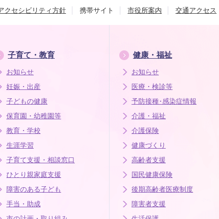
アクセシビリティ方針
携帯サイト
市役所案内
交通アクセス
子育て・教育
健康・福祉
お知らせ
お知らせ
妊娠・出産
医療・検診等
子どもの健康
予防接種･感染症情報
保育園・幼稚園等
介護・福祉
教育・学校
介護保険
生涯学習
健康づくり
子育て支援・相談窓口
高齢者支援
ひとり親家庭支援
国民健康保険
障害のある子ども
後期高齢者医療制度
手当・助成
障害者支援
市の計画・取り組み
生活保護