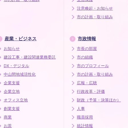
注意喚起・お知らせ
市の計画・取り組み
産業・ビジネス
市政情報
お知らせ
市長の部屋
建設工事・建設関連業務委託
市の組織
DX・デジタル
市のプロフィール
中山間地域活性化
市の計画・取り組み
企業支援
広報・広聴
企業立地
行政改革・評価
オフィス立地
財政（予算・決算ほか）
創業支援
人事
商業
職員採用
お茶
統計情報