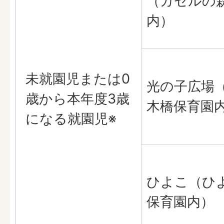
（ガゼルの
内）
未就園児または0
光の子広場
歳から本年度3歳
木橋保育園
になる就園児※
ひよこ（ひ
保育園内）