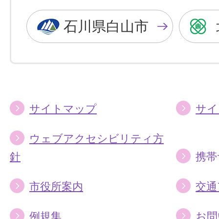
黒
青
色
色
石川県白山市
に
に
す
す
る
る
サイトマップ
サイ
ウェブアクセシビリティ方
針
携帯
市役所案内
交通
例規集
お問