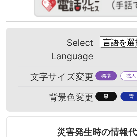
Select
Language
標
拡
文字サイズ変更
準
大
背
背
背景色変更
景
景
色
色
を
を
災害発生時の情報代