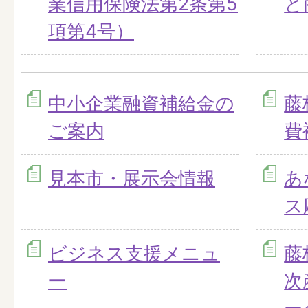
業信用保険法第2条第5
と
項第4号）
中小企業融資補給金の
藤
ご案内
費
見本市・展示会情報
あ
ス
ビジネス支援メニュ
藤
ー
次