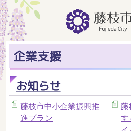
企業支援
お知らせ
藤枝市中小企業振興推
藤
進プラン
す
イ