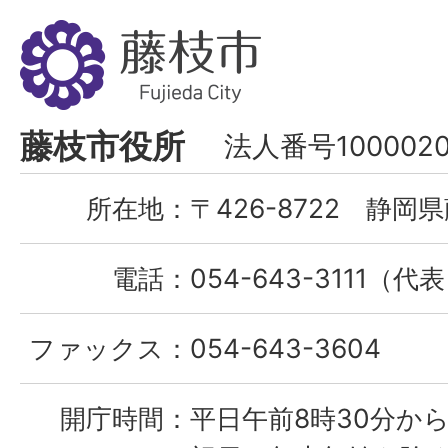
藤
枝
市
Fujieda
藤枝市役所
法人番号1000020
City
所在地：
〒426-8722 静岡県
電話：
054-643-3111（代
ファックス：
054-643-3604
開庁時間：
平日午前8時30分から