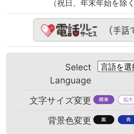
（祝日、年末年始を除
Select
Language
標
拡
文字サイズ変更
準
大
背
背
背景色変更
景
景