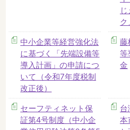
じ
ク
中小企業等経営強化法
藤
に基づく「先端設備等
等
導入計画」の申請につ
金
いて（令和7年度税制
改正後）
セーフティネット保
台
証第4号制度（中小企
本