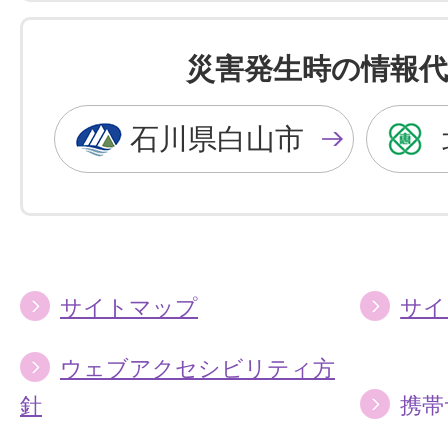
色
色
を
を
災害発生時の情報代
黒
青
色
色
石川県白山市
に
に
す
す
る
る
サイトマップ
サイ
ウェブアクセシビリティ方
針
携帯