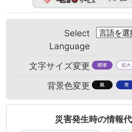
Select
Language
標
拡
文字サイズ変更
準
大
背
背
背景色変更
景
景
色
色
を
を
災害発生時の情報代
黒
青