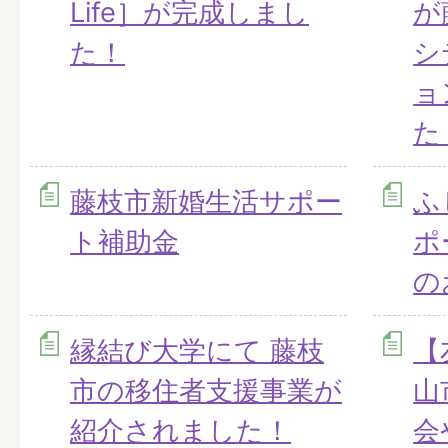
Life］が完成しまし
が
た！
シ
ョ
た
藤枝市新婚生活サポー
ふ
ト補助金
ポ
の
縁結び大学にて 藤枝
【
市の移住者支援事業が
山
紹介されました！
会