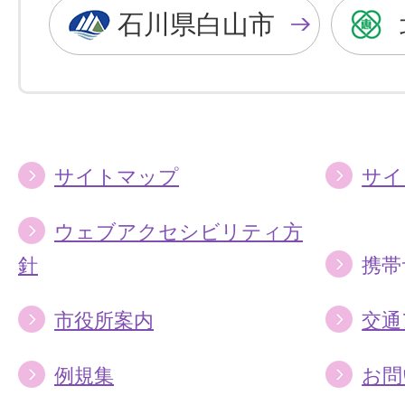
色
色
石川県白山市
に
に
す
す
る
る
サイトマップ
サイ
ウェブアクセシビリティ方
針
携帯
市役所案内
交通
例規集
お問