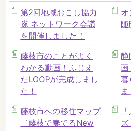
第2回地域おこし協力
オ
隊 ネットワーク会議
随
を開催しました！
藤枝市のことがよく
静
わかる動画！ふじえ
画
だLOOPが完成しまし
暮
た！
ま
藤枝市への移住マップ
「
［藤枝で奏でるNew
ズ