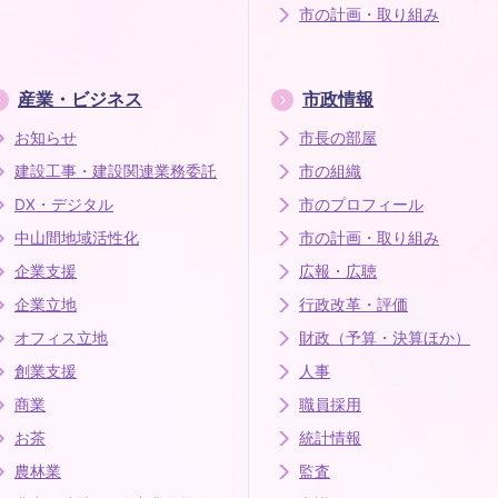
市の計画・取り組み
産業・ビジネス
市政情報
お知らせ
市長の部屋
建設工事・建設関連業務委託
市の組織
DX・デジタル
市のプロフィール
中山間地域活性化
市の計画・取り組み
企業支援
広報・広聴
企業立地
行政改革・評価
オフィス立地
財政（予算・決算ほか）
創業支援
人事
商業
職員採用
お茶
統計情報
農林業
監査