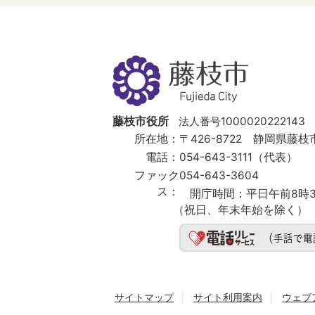
藤
枝
市
Fujieda
City
藤枝市役所
法人番号1000020222143
所在地：
〒426-8722 静岡県藤枝市
電話：
054-643-3111（代表）
ファック
054-643-3604
ス：
開庁時間：
平日午前8時3
（祝日、年末年始を除く）
サイトマップ
サイト利用案内
ウェブ