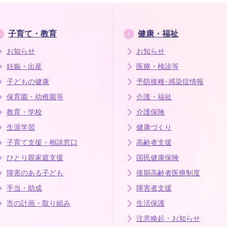
子育て・教育
健康・福祉
お知らせ
お知らせ
妊娠・出産
医療・検診等
子どもの健康
予防接種･感染症情報
保育園・幼稚園等
介護・福祉
教育・学校
介護保険
生涯学習
健康づくり
子育て支援・相談窓口
高齢者支援
ひとり親家庭支援
国民健康保険
障害のある子ども
後期高齢者医療制度
手当・助成
障害者支援
市の計画・取り組み
生活保護
注意喚起・お知らせ