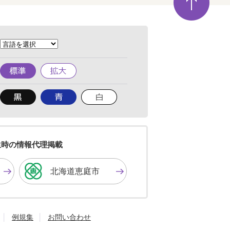
ジ
の
先
頭
へ
標
拡
準
大
背
背
背
景
景
景
色
色
色
を
を
を
黒
青
白
色
色
色
生時の情報代理掲載
に
に
に
す
す
す
北海道恵庭市
る
る
る
例規集
お問い合わせ