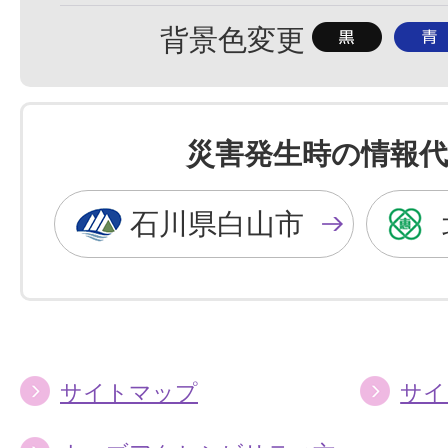
準
大
背
背
背景色変更
景
景
色
色
を
を
災害発生時の情報代
黒
青
色
色
石川県白山市
に
に
す
す
る
る
サイトマップ
サイ