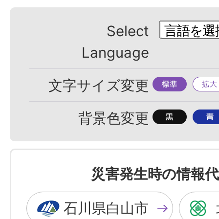
Select
Language
標
拡
文字サイズ変更
準
大
背
背
背景色変更
景
景
色
色
を
を
災害発生時の情報代
黒
青
色
色
石川県白山市