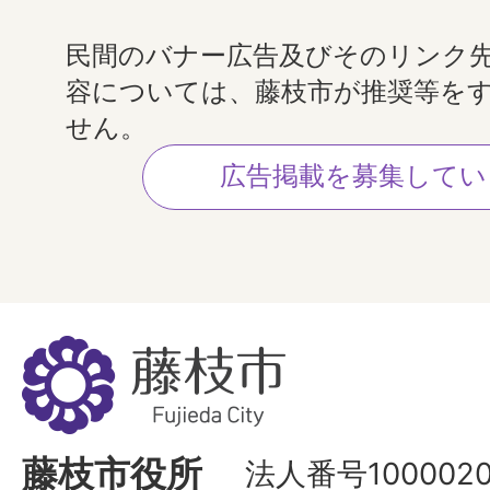
民間のバナー広告及びそのリンク
容については、藤枝市が推奨等を
せん。
広告掲載を募集してい
藤
枝
市
Fujieda
藤枝市役所
法人番号1000020