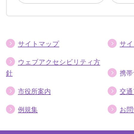
に
に
す
す
る
る
サイトマップ
サイ
ウェブアクセシビリティ方
針
携帯
市役所案内
交通
例規集
お問