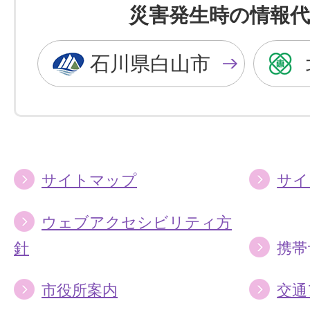
を
を
災害発生時の情報代
黒
青
色
色
石川県白山市
に
に
す
す
る
る
サイトマップ
サイ
ウェブアクセシビリティ方
針
携帯
市役所案内
交通