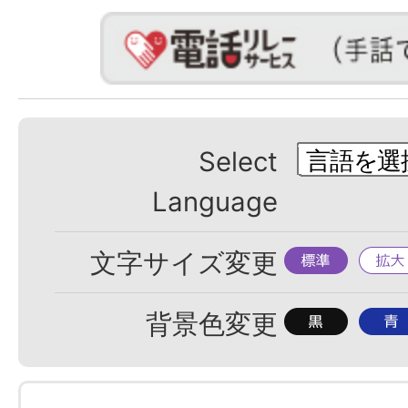
Select
Language
標
拡
文字サイズ変更
準
大
背
背
背景色変更
景
景
色
色