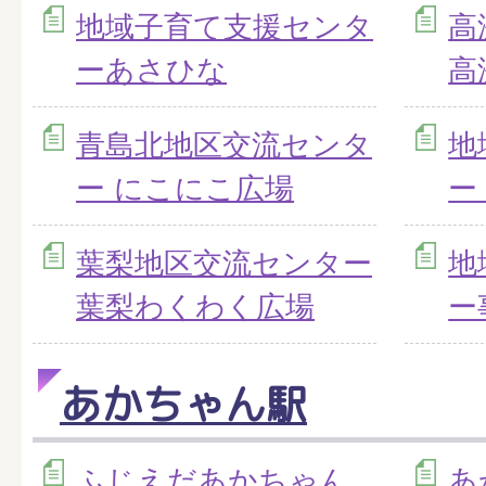
地域子育て支援センタ
高
ーあさひな
高
青島北地区交流センタ
地
ー にこにこ広場
ー
葉梨地区交流センター
地
葉梨わくわく広場
ー
あかちゃん駅
ふじえだあかちゃん
あ