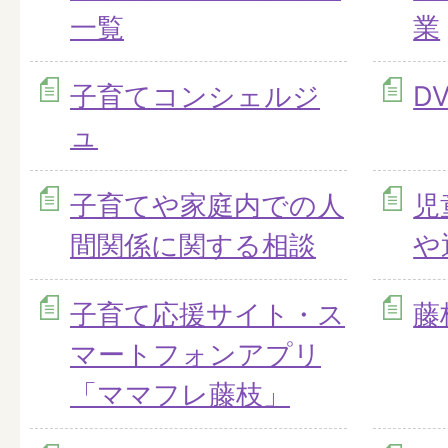
一覧
業
子育てコンシェルジ
D
ュ
子育てや家庭内での人
児
間関係に関する相談
や
子育て応援サイト・ス
藤
マートフォンアプリ
「ママフレ藤枝」