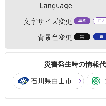
Language
標
拡
文字サイズ変更
準
大
背
背
背景色変更
景
景
色
色
を
を
災害発生時の情報代
黒
青
色
色
石川県白山市
に
に
す
す
る
る