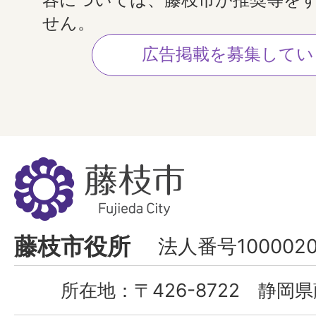
せん。
広告掲載を募集してい
藤
枝
市
Fujieda
藤枝市役所
法人番号1000020
City
所在地：
〒426-8722 静岡県