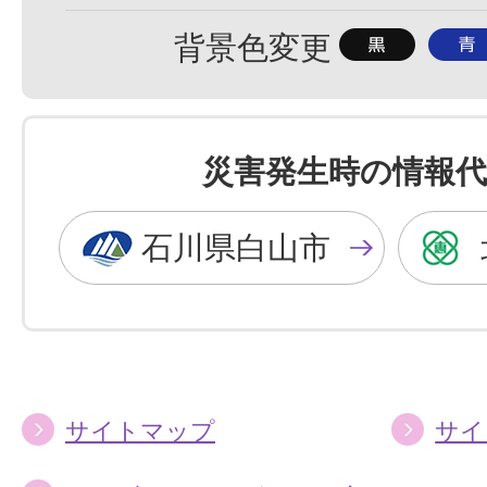
準
大
背
背
背景色変更
景
景
色
色
を
を
災害発生時の情報代
黒
青
色
色
石川県白山市
に
に
す
す
る
る
サイトマップ
サイ