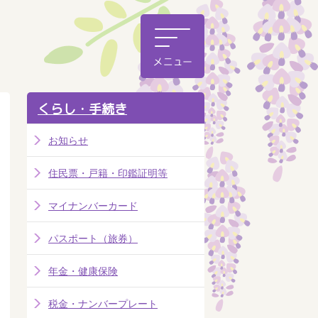
くらし・手続き
お知らせ
住民票・戸籍・印鑑証明等
マイナンバーカード
パスポート（旅券）
年金・健康保険
税金・ナンバープレート