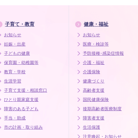
子育て・教育
健康・福祉
お知らせ
お知らせ
妊娠・出産
医療・検診等
子どもの健康
予防接種･感染症情報
保育園・幼稚園等
介護・福祉
教育・学校
介護保険
生涯学習
健康づくり
子育て支援・相談窓口
高齢者支援
ひとり親家庭支援
国民健康保険
障害のある子ども
後期高齢者医療制度
手当・助成
障害者支援
市の計画・取り組み
生活保護
注意喚起・お知らせ