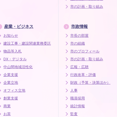
市の計画・取り組み
産業・ビジネス
市政情報
お知らせ
市長の部屋
建設工事・建設関連業務委託
市の組織
物品等入札
市のプロフィール
DX・デジタル
市の計画・取り組み
中山間地域活性化
広報・広聴
企業支援
行政改革・評価
企業立地
財政（予算・決算ほか）
オフィス立地
人事
創業支援
職員採用
商業
統計情報
お茶
監査