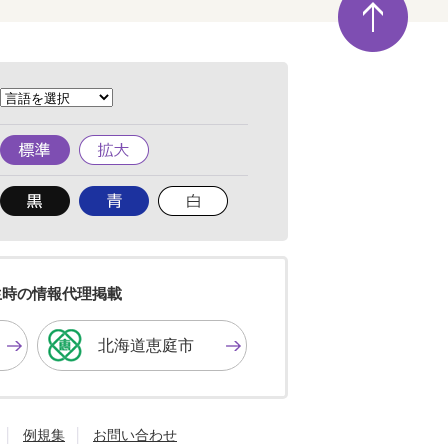
ー
ジ
の
先
頭
へ
標
拡
準
大
背
背
背
景
景
景
色
色
色
を
を
を
黒
青
白
色
色
色
生時の情報代理掲載
に
に
に
す
す
す
北海道恵庭市
る
る
る
例規集
お問い合わせ