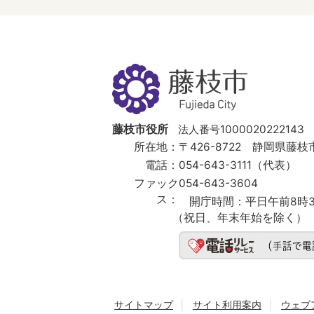
藤
枝
市
Fujieda
City
藤枝市役所
法人番号1000020222143
所在地：
〒426-8722 静岡県藤枝市
電話：
054-643-3111（代表）
ファック
054-643-3604
ス：
開庁時間：
平日午前8時3
（祝日、年末年始を除く）
サイトマップ
サイト利用案内
ウェブ