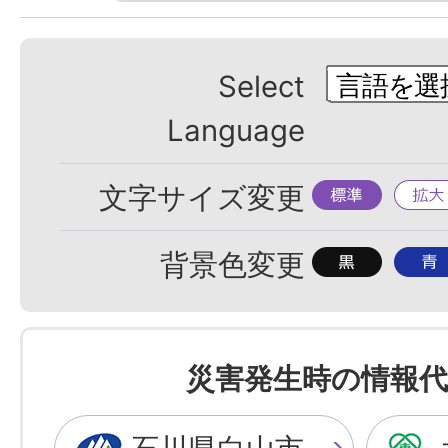
Select
Language
標
拡
文字サイズ変更
準
大
背
背
背景色変更
景
景
色
色
を
を
災害発生時の情報代
黒
青
色
色