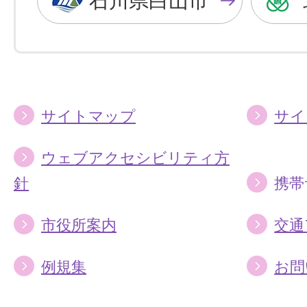
石川県白山市
に
に
す
す
る
る
サイトマップ
サイ
ウェブアクセシビリティ方
針
携帯
市役所案内
交通
例規集
お問