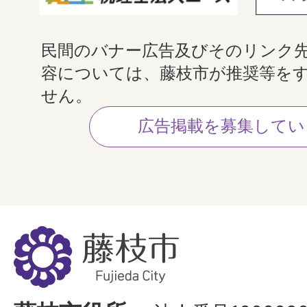
民間のバナー広告及びそのリンク
容については、藤枝市が推奨等を
せん。
広告掲載を募集してい
藤
枝
市
Fujieda