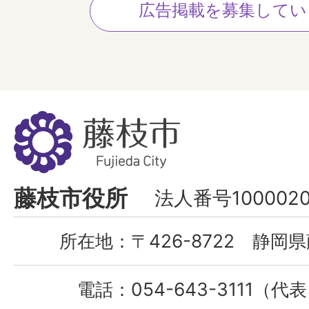
広告掲載を募集してい
藤
枝
市
Fujieda
藤枝市役所
法人番号1000020
City
所在地：
〒426-8722 静岡県
電話：
054-643-3111（代