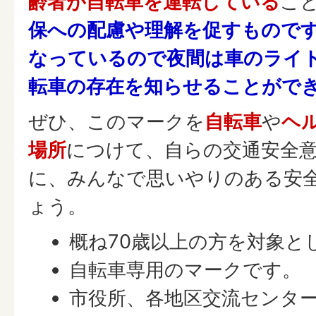
齢者が自転車を運転している
こ
保への配慮や理解を促すもので
なっているので夜間は車のライ
転車の存在を知らせることがで
ぜひ、このマークを
自転車
や
ヘ
場所
につけて、自らの交通安全
に、みんなで思いやりのある安
ょう。
概ね70歳以上の方を対象と
自転車専用のマークです。
市役所、各地区交流センタ