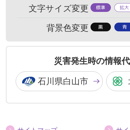
標
拡
文字サイズ変更
準
大
背
背
背景色変更
景
景
色
色
を
を
災害発生時の情報代
黒
青
色
色
石川県白山市
に
に
す
す
る
る