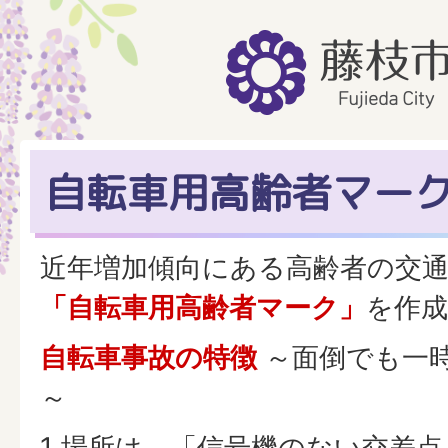
自転車用高齢者マー
近年増加傾向にある高齢者の交
「自転車用高齢者マーク」
を作
自転車事故の特徴
～面倒でも一
～
1 場所は、「信号機のない交差