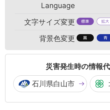
Language
標
拡
文字サイズ変更
準
大
背
背
背景色変更
景
景
色
色
を
を
災害発生時の情報代
黒
青
色
色
石川県白山市
に
に
す
す
る
る