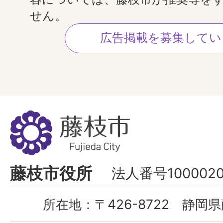
せん。
広告掲載を募集してい
藤
枝
市
Fujieda
藤枝市役所
法人番号1000020
City
所在地：
〒426-8722 静岡県