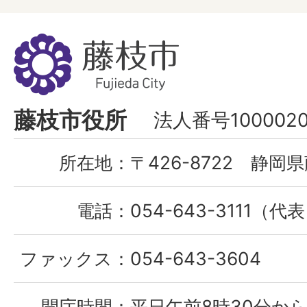
藤
枝
市
Fujieda
藤枝市役所
法人番号1000020
City
所在地：
〒426-8722 静岡県
電話：
054-643-3111（代
ファックス：
054-643-3604
開庁時間：
平日午前8時30分から