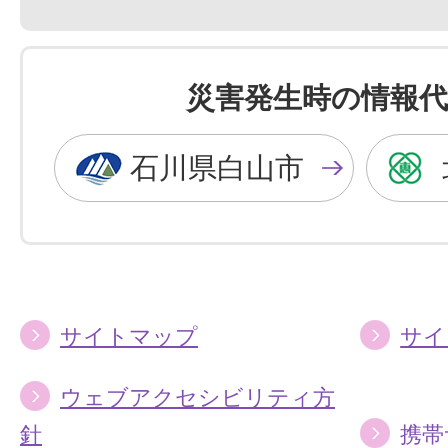
景
景
色
色
を
を
災害発生時の情報代
黒
青
色
色
石川県白山市
に
に
す
す
る
る
サイトマップ
サイ
ウェブアクセシビリティ方
針
携帯