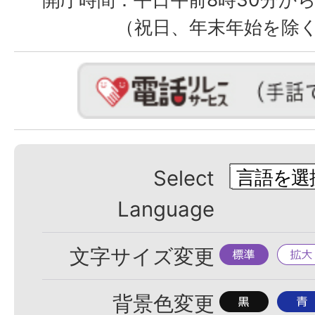
（祝日、年末年始を除
Select
Language
標
拡
文字サイズ変更
準
大
背
背
背景色変更