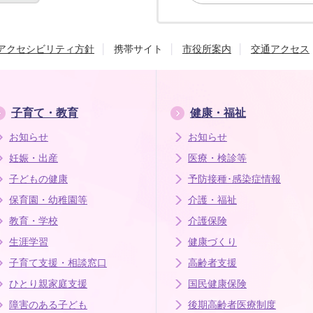
アクセシビリティ方針
携帯サイト
市役所案内
交通アクセス
子育て・教育
健康・福祉
お知らせ
お知らせ
妊娠・出産
医療・検診等
子どもの健康
予防接種･感染症情報
保育園・幼稚園等
介護・福祉
教育・学校
介護保険
生涯学習
健康づくり
子育て支援・相談窓口
高齢者支援
ひとり親家庭支援
国民健康保険
障害のある子ども
後期高齢者医療制度