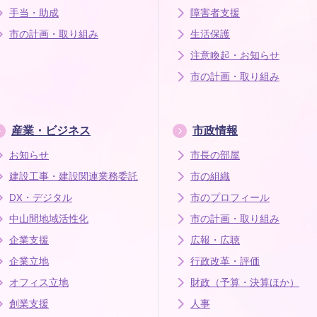
手当・助成
障害者支援
市の計画・取り組み
生活保護
注意喚起・お知らせ
市の計画・取り組み
産業・ビジネス
市政情報
お知らせ
市長の部屋
建設工事・建設関連業務委託
市の組織
DX・デジタル
市のプロフィール
中山間地域活性化
市の計画・取り組み
企業支援
広報・広聴
企業立地
行政改革・評価
オフィス立地
財政（予算・決算ほか）
創業支援
人事