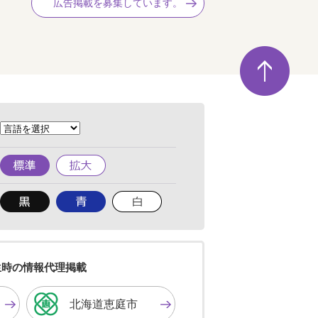
広告掲載を募集しています。
ペ
ー
ジ
の
先
頭
へ
標
拡
準
大
背
背
背
景
景
景
色
色
色
を
を
を
黒
青
白
色
色
色
生時の情報代理掲載
に
に
に
す
す
す
北海道恵庭市
る
る
る