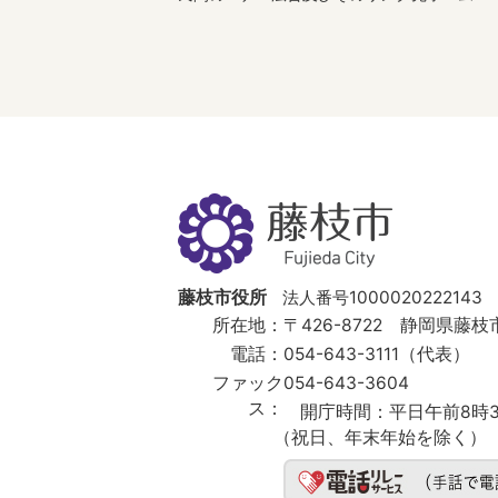
藤
枝
市
Fujieda
City
藤枝市役所
法人番号1000020222143
所在地：
〒426-8722 静岡県藤枝市
電話：
054-643-3111（代表）
ファック
054-643-3604
ス：
開庁時間：
平日午前8時3
（祝日、年末年始を除く）