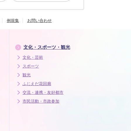
例規集
お問い合わせ
文化・スポーツ・観光
文化・芸術
スポーツ
観光
ふじえだ花回廊
交流・連携・友好都市
市民活動・市政参加