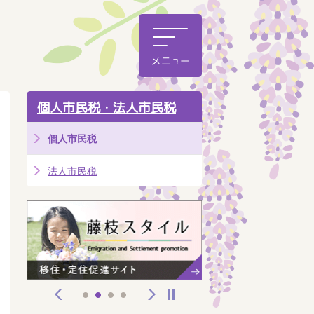
個人市民税・法人市民税
個人市民税
法人市民税
前へ
次へ
停止
1
2
3
4