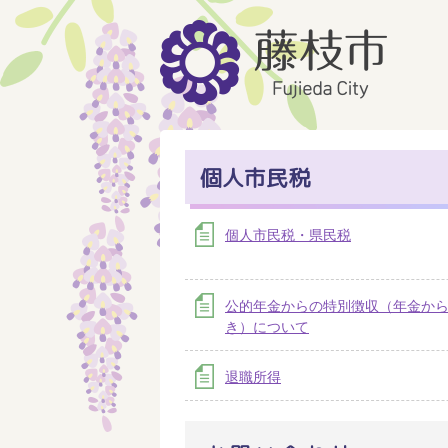
個人市民税
個人市民税・県民税
公的年金からの特別徴収（年金か
き）について
退職所得