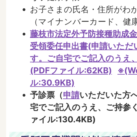
お子さまの氏名・住所がわ
（マイナンバーカード、健
藤枝市法定外予防接種助成
受領委任申出書(申請いただ
す。ご自宅でご記入のうえ、
(PDFファイル:62KB)
※(W
ル:30.9KB)
予診票（
申請
いただいた方
宅でご記入のうえ、ご持参く
ァイル:130.4KB)