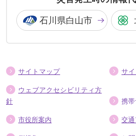
黒
青
色
色
石川県白山市
に
に
す
す
る
る
サイトマップ
サイ
ウェブアクセシビリティ方
針
携帯
市役所案内
交通