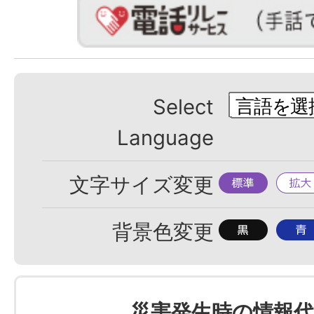
Select
Language
標
拡
文字サイズ変更
準
大
背
背
背景色変更
景
景
色
色
を
を
災害発生時の情報代