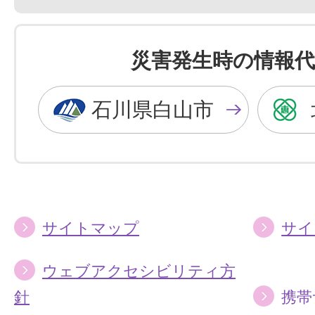
景
景
色
色
を
を
災害発生時の情報代
黒
青
色
色
石川県白山市
に
に
す
す
る
る
サイトマップ
サイ
ウェブアクセシビリティ方
針
携帯