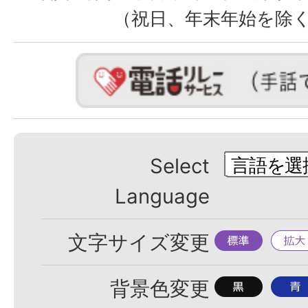
（祝日、年末年始を除
Select
Language
標
拡
文字サイズ変更
準
大
背
背
背景色変更