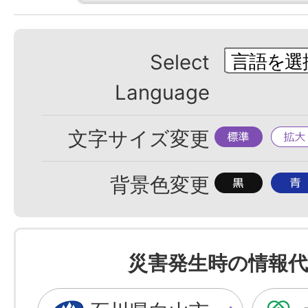
Select
Language
標
拡
文字サイズ変更
準
大
背
背
背景色変更
景
景
色
色
を
を
災害発生時の情報代
黒
青
色
色