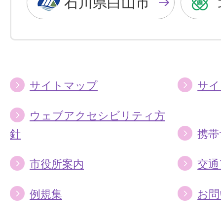
石川県白山市
に
に
す
す
る
る
サイトマップ
サイ
ウェブアクセシビリティ方
針
携帯
市役所案内
交通
例規集
お問