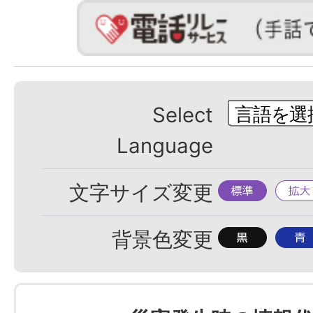
Select
Language
標
拡
文字サイズ変更
準
大
背
背
背景色変更
景
景
色
色
を
を