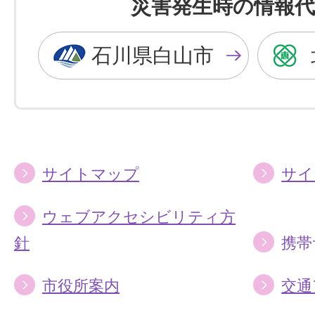
災害発生時の情報代
黒
青
色
色
石川県白山市
に
に
す
す
る
る
サイトマップ
サイ
ウェブアクセシビリティ方
針
携帯
市役所案内
交通