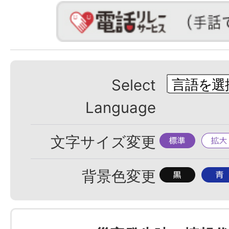
Select
Language
標
拡
文字サイズ変更
準
大
背
背
背景色変更
景
景
色
色
を
を