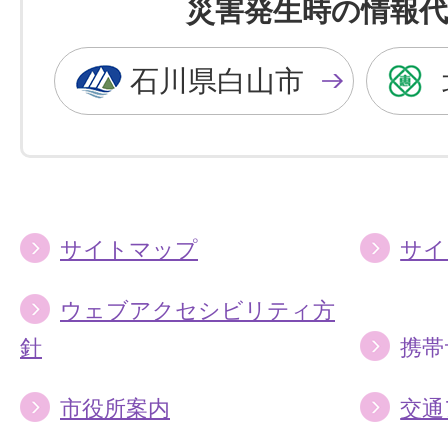
災害発生時の情報代
黒
青
色
色
石川県白山市
に
に
す
す
る
る
サイトマップ
サイ
ウェブアクセシビリティ方
針
携帯
市役所案内
交通