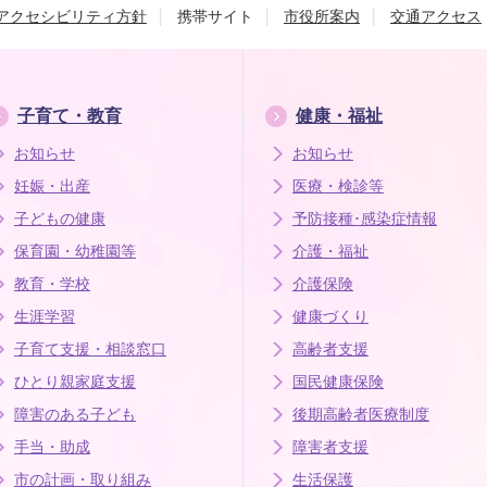
アクセシビリティ方針
携帯サイト
市役所案内
交通アクセス
子育て・教育
健康・福祉
お知らせ
お知らせ
妊娠・出産
医療・検診等
子どもの健康
予防接種･感染症情報
保育園・幼稚園等
介護・福祉
教育・学校
介護保険
生涯学習
健康づくり
子育て支援・相談窓口
高齢者支援
ひとり親家庭支援
国民健康保険
障害のある子ども
後期高齢者医療制度
手当・助成
障害者支援
市の計画・取り組み
生活保護