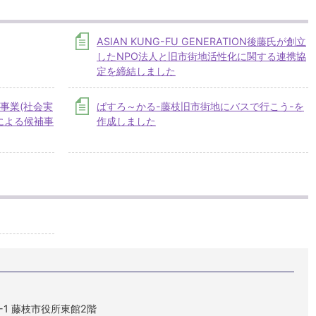
ASIAN KUNG-FU GENERATION後藤氏が創立
したNPO法人と旧市街地活性化に関する連携協
定を締結しました
事業(社会実
ばすろ～かる-藤枝旧市街地にバスで行こう-を
による候補事
作成しました
1-1 藤枝市役所東館2階