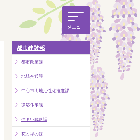
都市建設部
都市政策課
地域交通課
中心市街地活性化推進課
建築住宅課
住まい戦略課
花と緑の課