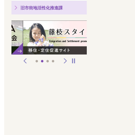
旧市街地活性化推進課
前へ
次へ
停止
1
2
3
4