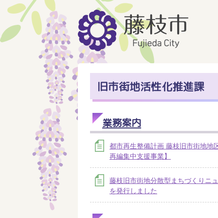
旧市街地活性化推進課
業務案内
都市再生整備計画 藤枝旧市街地地
再編集中支援事業】
藤枝旧市街地分散型まちづくりニ
を発行しました