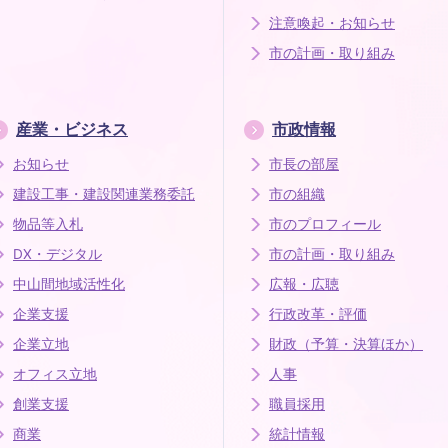
注意喚起・お知らせ
市の計画・取り組み
産業・ビジネス
市政情報
お知らせ
市長の部屋
建設工事・建設関連業務委託
市の組織
物品等入札
市のプロフィール
DX・デジタル
市の計画・取り組み
中山間地域活性化
広報・広聴
企業支援
行政改革・評価
企業立地
財政（予算・決算ほか）
オフィス立地
人事
創業支援
職員採用
商業
統計情報