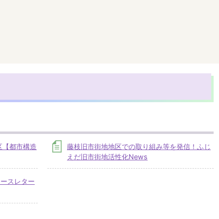
区【都市構造
藤枝旧市街地地区での取り組み等を発信！ふじ
えだ旧市街地活性化News
ュースレター