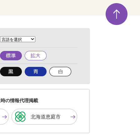
ペ
ー
ジ
の
先
頭
へ
標
拡
準
大
背
背
背
景
景
景
色
色
色
を
を
を
黒
青
白
色
色
色
生時の情報代理掲載
に
に
に
す
す
す
北海道恵庭市
る
る
る