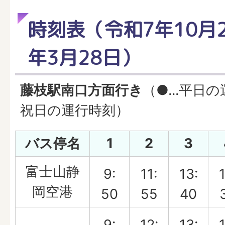
時刻表（令和7年10月
年3月28日）
藤枝駅南口方面行き
（●...平日の
祝日の運行時刻）
バス停名
1
2
3
富士山静
9:
11:
13:
1
岡空港
50
55
40
9:
12:
13:
1