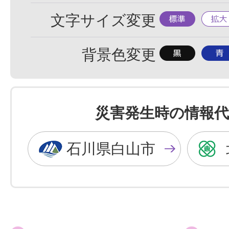
標
拡
文字サイズ変更
準
大
背
背
背景色変更
景
景
色
色
を
を
災害発生時の情報代
黒
青
色
色
石川県白山市
に
に
す
す
る
る