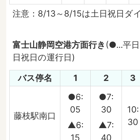
注意：8/13～8/15は土日祝日
富士山静岡空港方面行き
(●...平
日祝日の運行日)
バス停名
1
2
3
●6:
●7:
05
30
10:
藤枝駅南口
30
▲6:
▲7:
15
40