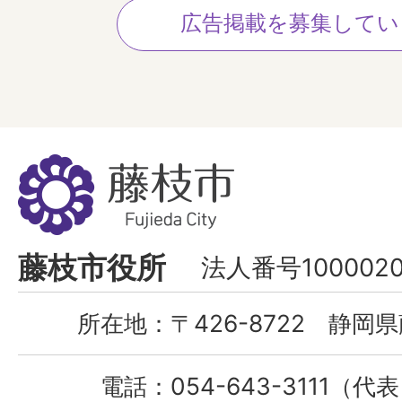
広告掲載を募集してい
藤
枝
市
Fujieda
藤枝市役所
法人番号1000020
City
所在地：
〒426-8722 静岡県
電話：
054-643-3111（代