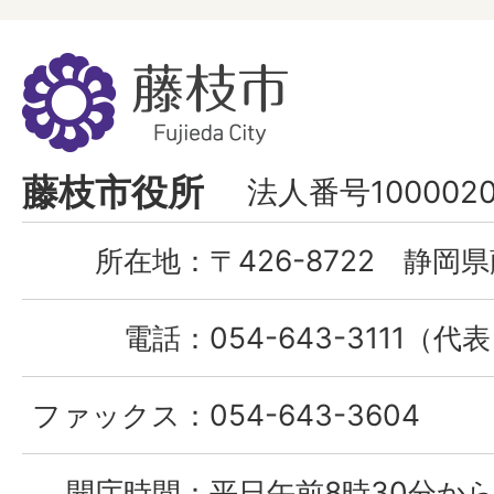
藤
枝
市
Fujieda
藤枝市役所
法人番号1000020
City
所在地：
〒426-8722 静岡県
電話：
054-643-3111（代
ファックス：
054-643-3604
開庁時間：
平日午前8時30分から