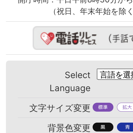
（祝日、年末年始を除
Select
Language
標
拡
文字サイズ変更
準
大
背
背
背景色変更