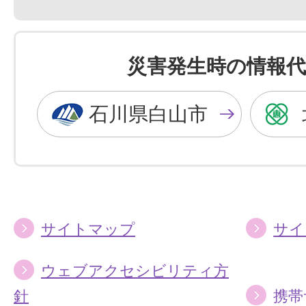
景
景
色
色
を
を
災害発生時の情報代
黒
青
色
色
石川県白山市
に
に
す
す
る
る
サイトマップ
サイ
ウェブアクセシビリティ方
針
携帯