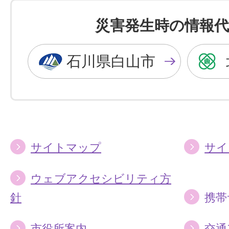
色
色
を
を
災害発生時の情報代
黒
青
色
色
石川県白山市
に
に
す
す
る
る
サイトマップ
サイ
ウェブアクセシビリティ方
針
携帯
市役所案内
交通