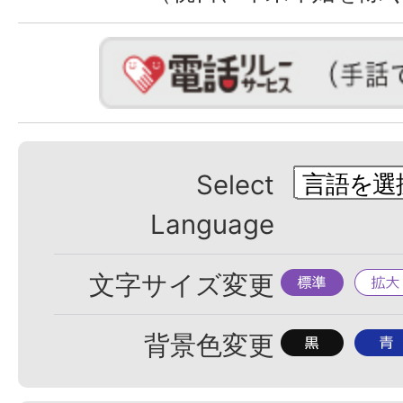
Select
Language
標
拡
文字サイズ変更
準
大
背
背
背景色変更
景
景