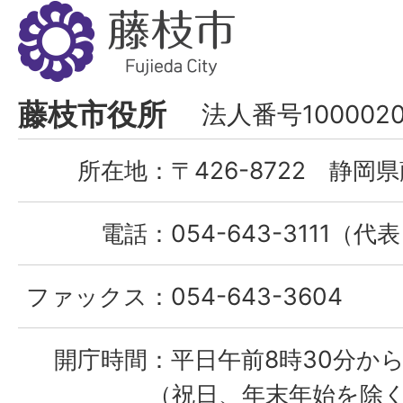
藤
枝
市
Fujieda
藤枝市役所
法人番号1000020
City
所在地：
〒426-8722 静岡県
電話：
054-643-3111（代
ファックス：
054-643-3604
開庁時間：
平日午前8時30分から
（祝日、年末年始を除