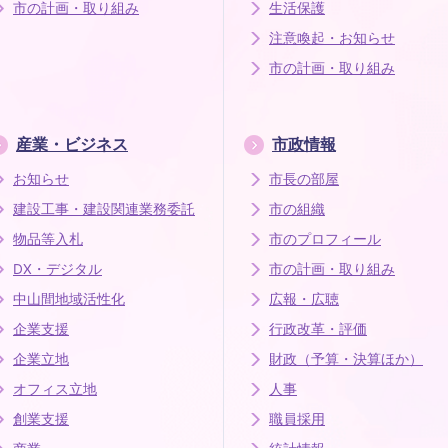
市の計画・取り組み
生活保護
注意喚起・お知らせ
市の計画・取り組み
産業・ビジネス
市政情報
お知らせ
市長の部屋
建設工事・建設関連業務委託
市の組織
物品等入札
市のプロフィール
DX・デジタル
市の計画・取り組み
中山間地域活性化
広報・広聴
企業支援
行政改革・評価
企業立地
財政（予算・決算ほか）
オフィス立地
人事
創業支援
職員採用