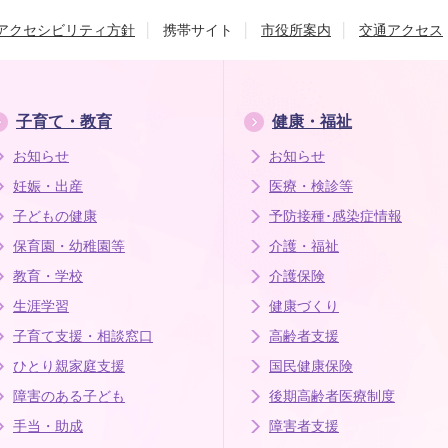
アクセシビリティ方針
携帯サイト
市役所案内
交通アクセス
子育て・教育
健康・福祉
お知らせ
お知らせ
妊娠・出産
医療・検診等
子どもの健康
予防接種･感染症情報
保育園・幼稚園等
介護・福祉
教育・学校
介護保険
生涯学習
健康づくり
子育て支援・相談窓口
高齢者支援
ひとり親家庭支援
国民健康保険
障害のある子ども
後期高齢者医療制度
手当・助成
障害者支援