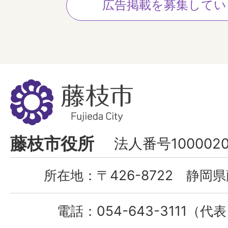
広告掲載を募集してい
藤
枝
市
Fujieda
藤枝市役所
法人番号1000020
City
所在地：
〒426-8722 静岡県
電話：
054-643-3111（代