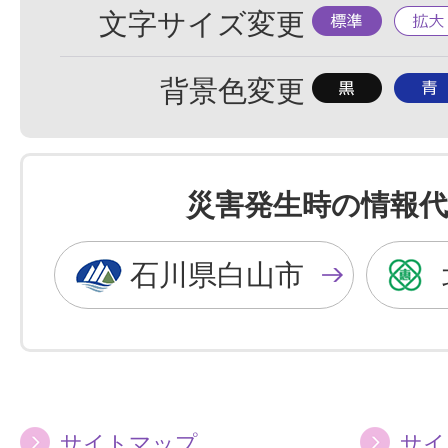
標
拡
文字サイズ変更
準
大
背
背
背景色変更
景
景
色
色
を
を
災害発生時の情報代
黒
青
色
色
石川県白山市
に
に
す
す
る
る
サイトマップ
サイ