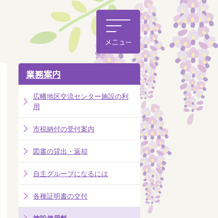
業務案内
広幡地区交流センター施設の利
用
市税納付の受付案内
図書の貸出・返却
自主グループになるには
各種証明書の交付