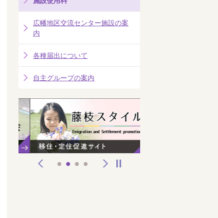
施設使用料
広幡地区交流センター施設の案
内
各種届出について
自主グループの案内
前へ
次へ
停止
1
2
3
4