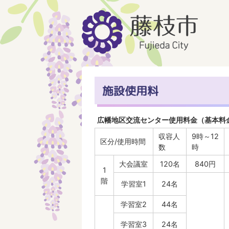
施設使用料
広幡地区交流センター使用料金（基本料
収容人
9時～12
区分/使用時間
数
時
大会議室
120名
840円
1
階
学習室1
24名
学習室2
44名
学習室3
24名