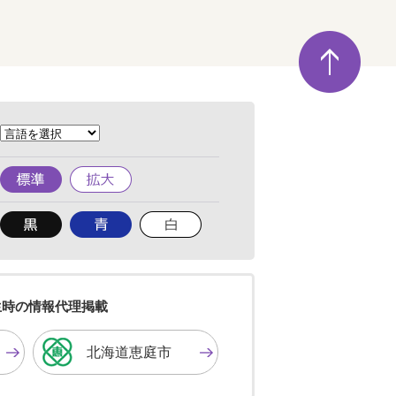
ペ
ー
ジ
の
先
頭
へ
標
拡
準
大
背
背
背
景
景
景
色
色
色
を
を
を
黒
青
白
色
色
色
生時の情報代理掲載
に
に
に
す
す
す
北海道恵庭市
る
る
る