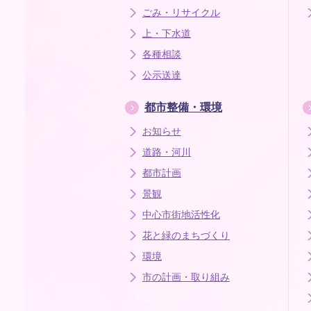
ごみ・リサイクル
上・下水道
各種相談
公示送達
都市整備・環境
お知らせ
道路・河川
都市計画
景観
中心市街地活性化
花と緑のまちづくり
環境
市の計画・取り組み