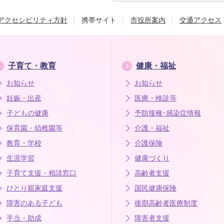
アクセシビリティ方針
携帯サイト
市役所案内
交通アクセス
子育て・教育
健康・福祉
お知らせ
お知らせ
妊娠・出産
医療・検診等
子どもの健康
予防接種･感染症情報
保育園・幼稚園等
介護・福祉
教育・学校
介護保険
生涯学習
健康づくり
子育て支援・相談窓口
高齢者支援
ひとり親家庭支援
国民健康保険
障害のある子ども
後期高齢者医療制度
手当・助成
障害者支援