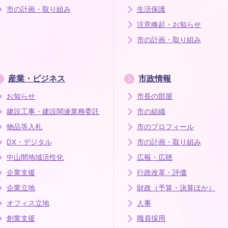
市の計画・取り組み
生活保護
注意喚起・お知らせ
市の計画・取り組み
産業・ビジネス
市政情報
お知らせ
市長の部屋
建設工事・建設関連業務委託
市の組織
物品等入札
市のプロフィール
DX・デジタル
市の計画・取り組み
中山間地域活性化
広報・広聴
企業支援
行政改革・評価
企業立地
財政（予算・決算ほか）
オフィス立地
人事
創業支援
職員採用