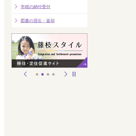
市税の納付受付
図書の貸出・返却
前へ
次へ
停止
1
2
3
4