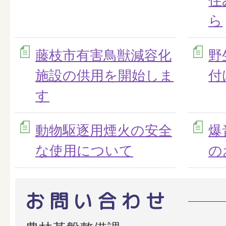
住
ら
藤枝市有害鳥獣減容化
野
施設の供用を開始しま
付
す
動物駆逐用煙火の安全
爆
な使用について
の
お問い合わせ