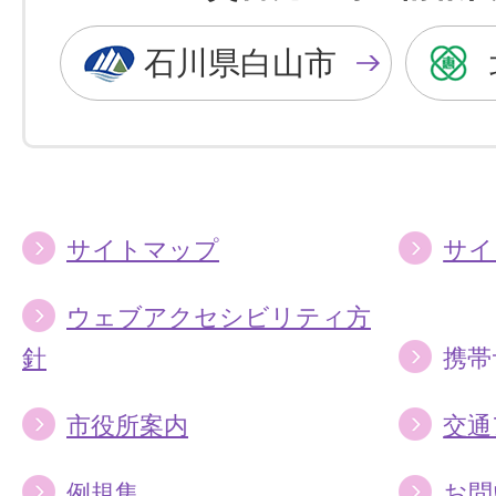
黒
青
色
色
石川県白山市
に
に
す
す
る
る
サイトマップ
サイ
ウェブアクセシビリティ方
針
携帯
市役所案内
交通
例規集
お問