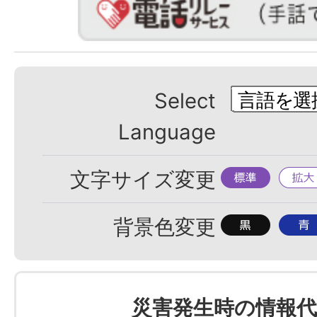
Select
Language
標
拡
文字サイズ変更
準
大
背
背
背景色変更
景
景
色
色
を
を
災害発生時の情報代