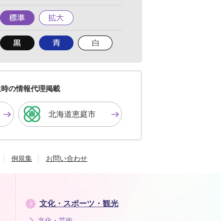
標
拡
準
大
背
背
背
景
景
景
色
色
色
を
を
を
黒
青
白
色
色
色
生時の情報代理掲載
に
に
に
す
す
す
北海道恵庭市
る
る
る
例規集
お問い合わせ
文化・スポーツ・観光
文化・芸術