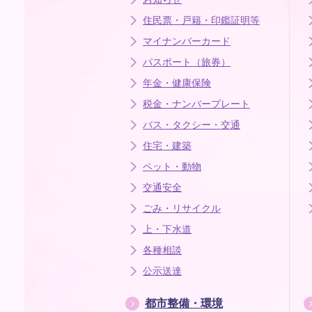
住民票・戸籍・印鑑証明等
マイナンバーカード
パスポート（旅券）
年金・健康保険
税金・ナンバープレート
バス・タクシー・交通
住宅・建築
ペット・動物
交通安全
ごみ・リサイクル
上・下水道
各種相談
公示送達
都市整備・環境