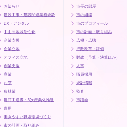
お知らせ
市長の部屋
建設工事・建設関連業務委託
市の組織
DX・デジタル
市のプロフィール
中山間地域活性化
市の計画・取り組み
企業支援
広報・広聴
企業立地
行政改革・評価
オフィス立地
財政（予算・決算ほか）
創業支援
人事
商業
職員採用
お茶
統計情報
農林業
監査
農商工連携・6次産業化推進
市議会
雇用
働きやすい職場環境づくり
市の計画・取り組み