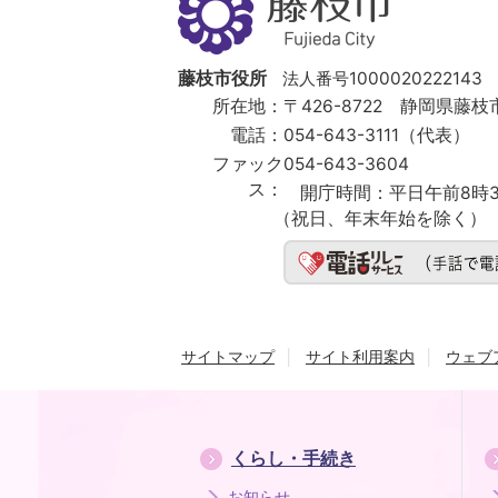
枝
市
Fujieda
City
藤枝市役所
法人番号1000020222143
所在地：
〒426-8722 静岡県藤枝市
電話：
054-643-3111（代表）
ファック
054-643-3604
ス：
開庁時間：
平日午前8時3
（祝日、年末年始を除く）
サイトマップ
サイト利用案内
ウェブ
くらし・手続き
お知らせ