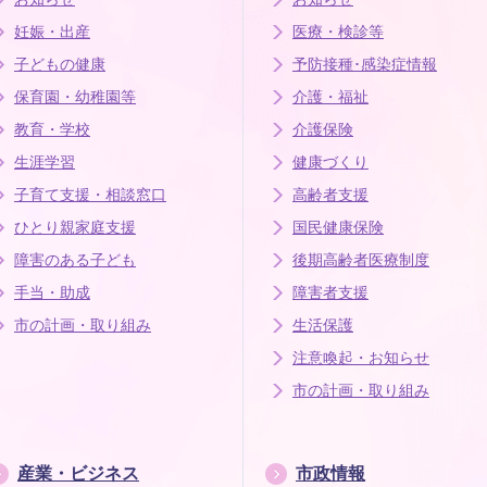
妊娠・出産
医療・検診等
子どもの健康
予防接種･感染症情報
保育園・幼稚園等
介護・福祉
教育・学校
介護保険
生涯学習
健康づくり
子育て支援・相談窓口
高齢者支援
ひとり親家庭支援
国民健康保険
障害のある子ども
後期高齢者医療制度
手当・助成
障害者支援
市の計画・取り組み
生活保護
注意喚起・お知らせ
市の計画・取り組み
産業・ビジネス
市政情報