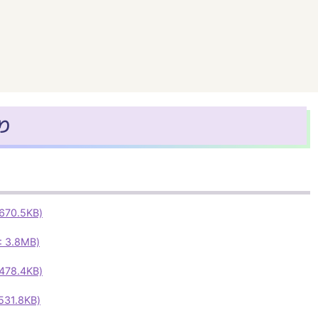
り
70.5KB)
3.8MB)
78.4KB)
1.8KB)