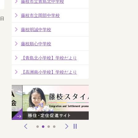
藤枝市立青島北中学校
藤枝市立岡部中学校
4日
藤枝明誠中学校
藤枝順心中学校
【青島北小学校】学校だより
【高洲南小学校】学校だより
前へ
次へ
停止
1
2
3
4