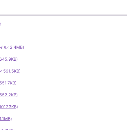
)
ル: 2.4MB)
45.9KB)
591.5KB)
1.7KB)
52.2KB)
17.3KB)
.1MB)