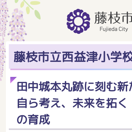
藤枝市立西益津小学
田中城本丸跡に刻む新
自ら考え、未来を拓く
の育成