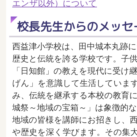
エンザ以外）について
校長先生からのメッセ
西益津小学校は、田中城本丸跡
歴史と伝統を誇る学校です。子
「日知館」の教えを現代に受け
げん」を意識して生活していま
み、伝統を継承する本校の教育
城祭～地域の宝箱～」は象徴的
地域の皆様を講師にお招きし、
や歴史を深く学びます。その集大