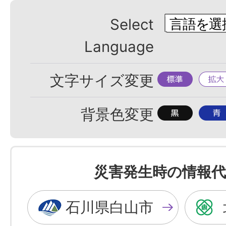
Select
Language
標
拡
文字サイズ変更
準
大
背
背
背景色変更
景
景
色
色
を
を
災害発生時の情報代
黒
青
色
色
石川県白山市
に
に