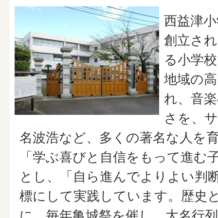
西益津小
創立され
る小学校
地域の高
れ、音楽
さを、サ
名波浩など、多くの著名な人を
「学ぶ喜びと自信をもって進む
とし、「自ら進んでよりよい判
標にして実践しています。歴史
に、毎年亀城祭を催し、大名行