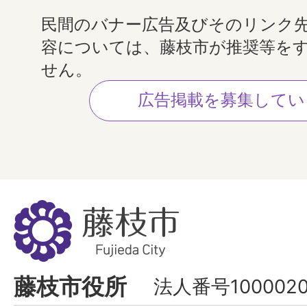
民間のバナー広告及びそのリンク
容については、藤枝市が推奨等を
せん。
広告掲載を募集してい
藤
枝
市
Fujieda
藤枝市役所
法人番号1000020
City