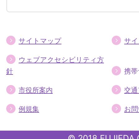
す
す
る
る
サイトマップ
サイ
ウェブアクセシビリティ方
針
携帯
市役所案内
交通
例規集
お問
© 2018 FUJIEDA 