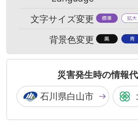
標
拡
文字サイズ変更
準
大
背
背
背景色変更
景
景
色
色
を
を
災害発生時の情報代
黒
青
色
色
石川県白山市
に
に
す
す
る
る