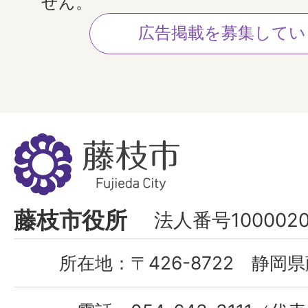
せん。
広告掲載を募集してい
藤
枝
市
Fujieda
藤枝市役所
法人番号1000020
City
所在地：
〒426-8722 静岡県