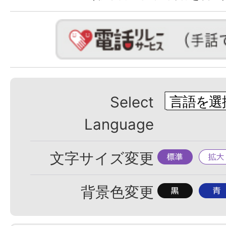
Select
Language
標
拡
文字サイズ変更
準
大
背
背
背景色変更
景
景
色
色