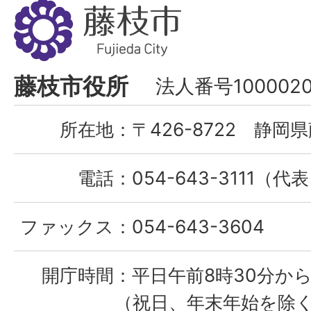
藤
枝
市
Fujieda
藤枝市役所
法人番号1000020
City
所在地：
〒426-8722 静岡県
電話：
054-643-3111（代
ファックス：
054-643-3604
開庁時間：
平日午前8時30分から
（祝日、年末年始を除