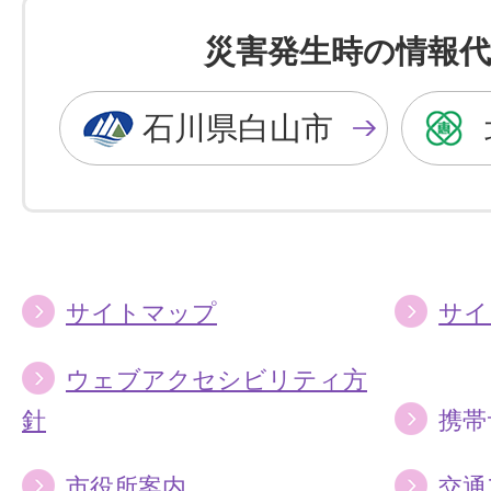
を
を
災害発生時の情報代
黒
青
色
色
石川県白山市
に
に
す
す
る
る
サイトマップ
サイ
ウェブアクセシビリティ方
針
携帯
市役所案内
交通