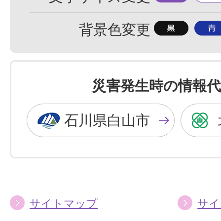
準
大
背
背
背景色変更
景
景
色
色
を
を
災害発生時の情報代
黒
青
色
色
石川県白山市
に
に
す
す
る
る
サイトマップ
サイ