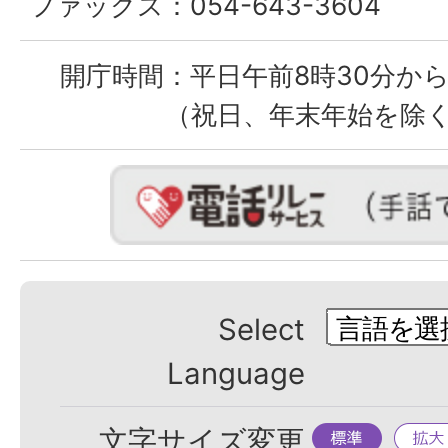
ファックス：
054-643-3604
開庁時間：
平日午前8時30分から
（祝日、年末年始を除
Select
Language
標
拡
文字サイズ変更