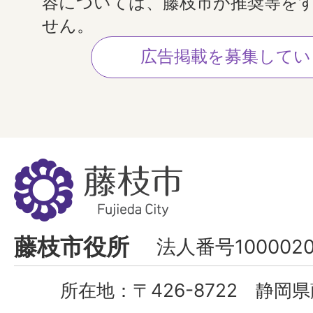
容については、藤枝市が推奨等を
せん。
広告掲載を募集してい
藤
枝
市
Fujieda
藤枝市役所
法人番号1000020
City
所在地：
〒426-8722 静岡県