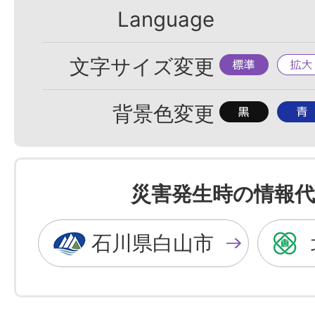
Language
標
拡
文字サイズ変更
準
大
背
背
背景色変更
景
景
色
色
を
を
災害発生時の情報代
黒
青
色
色
石川県白山市
に
に
す
す
る
る