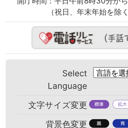
開庁時間：
平日午前8時30分から
（祝日、年末年始を除
Select
Language
標
拡
文字サイズ変更
準
大
背
背
背景色変更