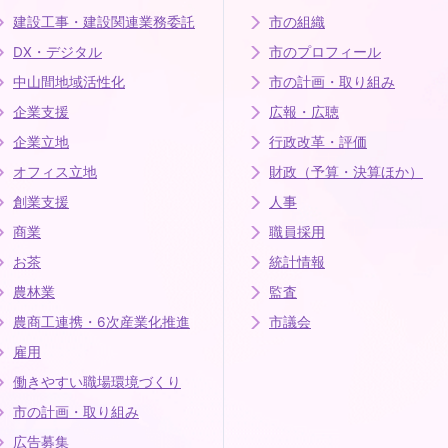
建設工事・建設関連業務委託
市の組織
DX・デジタル
市のプロフィール
中山間地域活性化
市の計画・取り組み
企業支援
広報・広聴
企業立地
行政改革・評価
オフィス立地
財政（予算・決算ほか）
創業支援
人事
商業
職員採用
お茶
統計情報
農林業
監査
農商工連携・6次産業化推進
市議会
雇用
働きやすい職場環境づくり
市の計画・取り組み
広告募集