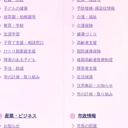
子どもの健康
予防接種･感染症情報
保育園・幼稚園等
介護・福祉
教育・学校
介護保険
生涯学習
健康づくり
子育て支援・相談窓口
高齢者支援
ひとり親家庭支援
国民健康保険
障害のある子ども
後期高齢者医療制度
手当・助成
障害者支援
市の計画・取り組み
生活保護
注意喚起・お知らせ
市の計画・取り組み
産業・ビジネス
市政情報
お知らせ
市長の部屋