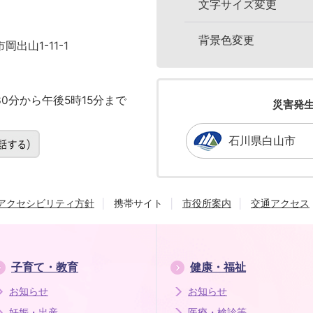
文字サイズ変更
背景色変更
岡出山1-11-1
0分から午後5時15分まで
災害発
石川県白山市
アクセシビリティ方針
携帯サイト
市役所案内
交通アクセス
子育て・教育
健康・福祉
お知らせ
お知らせ
妊娠・出産
医療・検診等