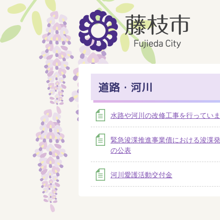
道路・河川
水路や河川の改修工事を行ってい
緊急浚渫推進事業債における浚渫
の公表
河川愛護活動交付金