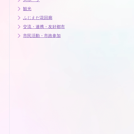
観光
ふじえだ花回廊
交流・連携・友好都市
市民活動・市政参加