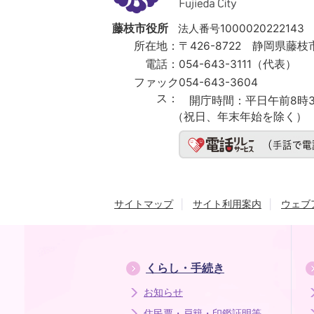
Fujieda
City
藤枝市役所
法人番号1000020222143
所在地：
〒426-8722 静岡県藤枝市
電話：
054-643-3111（代表）
ファック
054-643-3604
ス：
開庁時間：
平日午前8時3
（祝日、年末年始を除く）
サイトマップ
サイト利用案内
ウェブ
くらし・手続き
お知らせ
住民票・戸籍・印鑑証明等