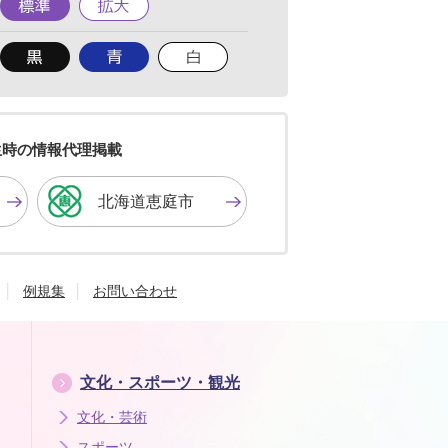
標
拡
準
大
背
背
背
景
景
景
色
色
色
を
を
を
黒
青
白
色
色
色
生時の情報代理掲載
に
に
に
す
す
す
北海道恵庭市
る
る
る
例規集
お問い合わせ
文化・スポーツ・観光
文化・芸術
スポーツ