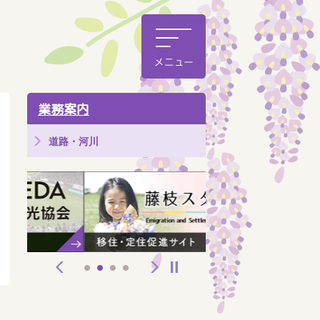
業務案内
道路・河川
前へ
次へ
停止
1
2
3
4