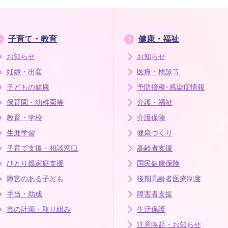
子育て・教育
健康・福祉
お知らせ
お知らせ
妊娠・出産
医療・検診等
子どもの健康
予防接種･感染症情報
保育園・幼稚園等
介護・福祉
教育・学校
介護保険
生涯学習
健康づくり
子育て支援・相談窓口
高齢者支援
ひとり親家庭支援
国民健康保険
障害のある子ども
後期高齢者医療制度
手当・助成
障害者支援
市の計画・取り組み
生活保護
注意喚起・お知らせ