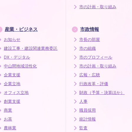
市の計画・取り組み
産業・ビジネス
市政情報
お知らせ
市長の部屋
建設工事・建設関連業務委託
市の組織
DX・デジタル
市のプロフィール
中山間地域活性化
市の計画・取り組み
企業支援
広報・広聴
企業立地
行政改革・評価
オフィス立地
財政（予算・決算ほか）
創業支援
人事
商業
職員採用
お茶
統計情報
農林業
監査