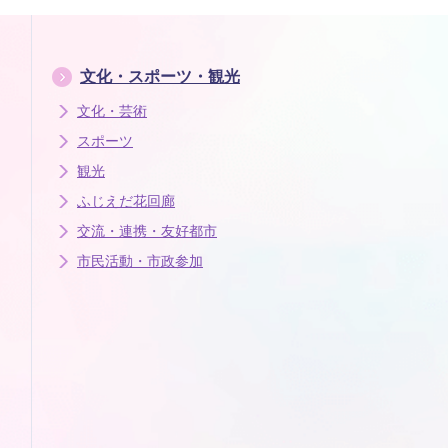
文化・スポーツ・観光
文化・芸術
スポーツ
観光
ふじえだ花回廊
交流・連携・友好都市
市民活動・市政参加