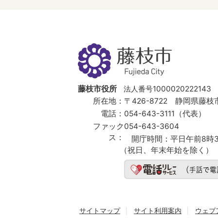
藤
枝
市
Fujieda
City
藤枝市役所
法人番号1000020222143
所在地：
〒426-8722 静岡県藤枝市
電話：
054-643-3111（代表）
ファック
054-643-3604
ス：
開庁時間：
平日午前8時3
（祝日、年末年始を除く）
サイトマップ
サイト利用案内
ウェブ