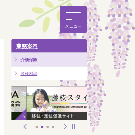
業務案内
介護保険
各種相談
前へ
次へ
停止
1
2
3
4