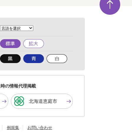
ー
ジ
の
先
頭
へ
標
拡
準
大
背
背
背
景
景
景
色
色
色
を
を
を
黒
青
白
色
色
色
生時の情報代理掲載
に
に
に
す
す
す
北海道恵庭市
る
る
る
例規集
お問い合わせ